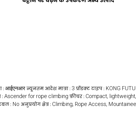
चट्टान पर चढ़ने के उपकरण अन्य उत्पाद
आईएनआर
3
KONG FUTU
ा :
न्यूनतम आदेश मात्रा :
प्रॉडक्ट टाइप :
Ascender for rope climbing
Compact, lightweight
 :
फ़ीचर :
No
Climbing, Rope Access, Mountainee
ेटबल :
अनुप्रयोग क्षेत्र :