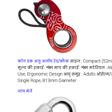
Compact (52m
कोंग डक अलू अलॉय रेड/ब्लैक
साइज :
नंबर
नंबर
Al
मूल्य की इकाई :
माप की इकाई :
मटेरियल :
Use, Ergonomic Design
Adults
आयु समूह :
ओईएम/ओ
Single Rope, 813mm Diameter
जांच भेजें