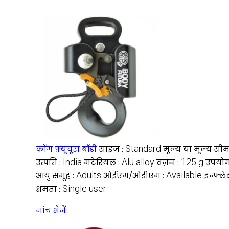
Standard
कोंग फ़्यूचूरा बॉडी
साइज :
मूल्य या मूल्य सीम
India
Alu alloy
125 g
उत्पत्ति :
मटेरियल :
वज़न :
उपयोग
Adults
Available
आयु समूह :
ओईएम/ओडीएम :
इन्फ्ल
Single user
क्षमता :
जांच भेजें