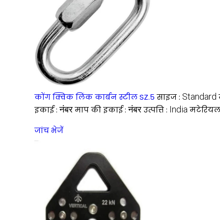
Standard
कोंग क्विक लिंक कार्बन स्टील SZ.5
साइज :
नंबर
नंबर
India
इकाई :
माप की इकाई :
उत्पत्ति :
मटेरियल
जांच भेजें