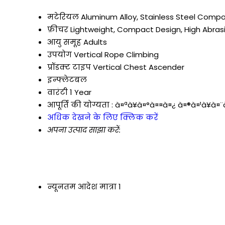
मटेरियल
Aluminum Alloy, Stainless Steel Comp
फ़ीचर
Lightweight, Compact Design, High Abra
आयु समूह
Adults
उपयोग
Vertical Rope Climbing
प्रॉडक्ट टाइप
Vertical Chest Ascender
इन्फ्लेटबल
वारंटी
1 Year
आपूर्ति की योग्यता :
à¤ªà¥à¤°à¤¤à¤¿ à¤®à¤¹à¥à¤¨à
अधिक देखने के लिए क्लिक करें
अपना उत्पाद साझा करें:
न्यूनतम आदेश मात्रा
1