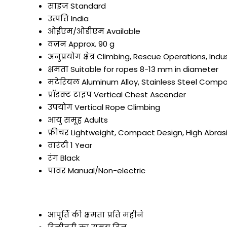
साइज
Standard
उत्पत्ति
India
ओईएम/ओडीएम
Available
वज़न
Approx. 90 g
अनुप्रयोग क्षेत्र
Climbing, Rescue Operations, Indu
क्षमता
Suitable for ropes 8-13 mm in diameter
मटेरियल
Aluminum Alloy, Stainless Steel Comp
प्रॉडक्ट टाइप
Vertical Chest Ascender
उपयोग
Vertical Rope Climbing
आयु समूह
Adults
फ़ीचर
Lightweight, Compact Design, High Abra
वारंटी
1 Year
रंग
Black
पावर
Manual/Non-electric
आपूर्ति की क्षमता
प्रति महीने